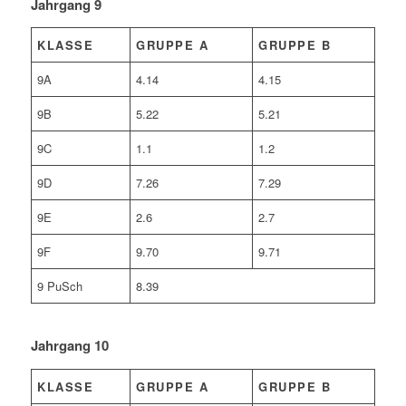
Jahrgang 9
KLASSE
GRUPPE A
GRUPPE B
9A
4.14
4.15
9B
5.22
5.21
9C
1.1
1.2
9D
7.26
7.29
9E
2.6
2.7
9F
9.70
9.71
9 PuSch
8.39
Jahrgang 10
KLASSE
GRUPPE A
GRUPPE B