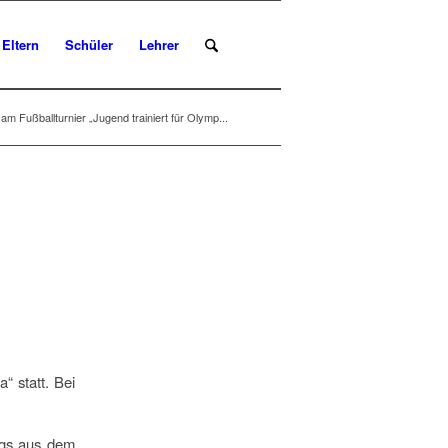
Eltern
Schüler
Lehrer
m Fußballturnier „Jugend trainiert für Olymp...
“ statt. Bei
ngs aus dem