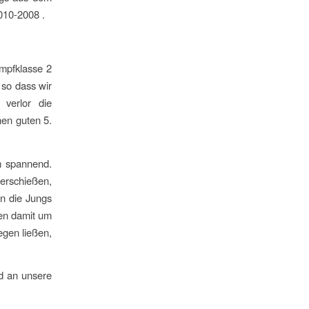
010-2008 .
ampfklasse 2
 so dass wir
 verlor die
nen guten 5.
em spannend.
erschießen,
en die Jungs
ten damit um
egen ließen,
d an unsere