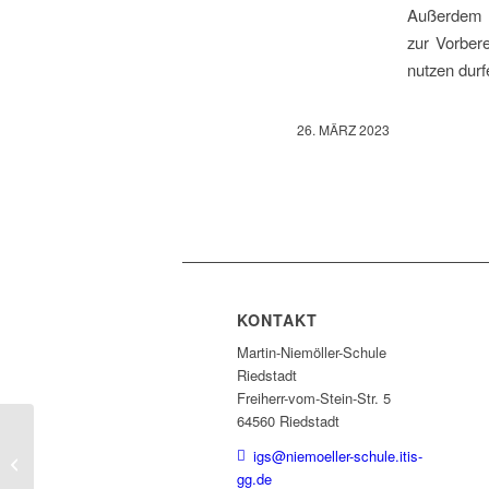
Außerdem m
zur Vorbere
nutzen durf
26. MÄRZ 2023
KONTAKT
Martin-Niemöller-Schule
Riedstadt
Freiherr-vom-Stein-Str. 5
64560 Riedstadt
Mathemuffel? Keine
igs@niemoeller-schule.itis-
Chance!
gg.de