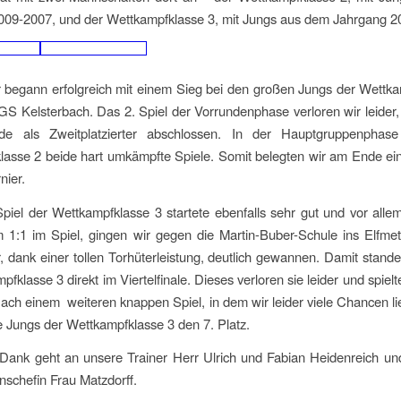
009-2007, und der Wettkampfklasse 3, mit Jungs aus dem Jahrgang 2
 begann erfolgreich mit einem Sieg bei den großen Jungs der Wettk
GS Kelsterbach. Das 2. Spiel der Vorrundenphase verloren wir leider,
de als Zweitplatzierter abschlossen. In der Hauptgruppenphase
asse 2 beide hart umkämpfte Spiele. Somit belegten wir am Ende ei
nier.
piel der Wettkampfklasse 3 startete ebenfalls sehr gut und vor all
 1:1 im Spiel, gingen wir gegen die Martin-Buber-Schule ins Elfmet
, dank einer tollen Torhüterleistung, deutlich gewannen. Damit stand
pfklasse 3 direkt im Viertelfinale. Dieses verloren sie leider und spiel
Nach einem weiteren knappen Spiel, in dem wir leider viele Chancen li
e Jungs der Wettkampfklasse 3 den 7. Platz.
 Dank geht an unsere Trainer Herr Ulrich und Fabian Heidenreich un
nschefin Frau Matzdorff.