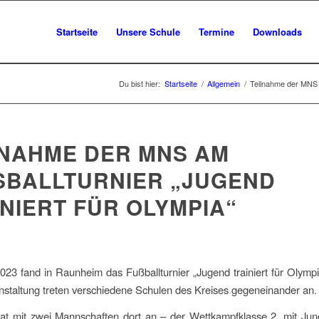
Startseite
Unsere Schule
Termine
Downloads
Du bist hier:
Startseite
/
Allgemein
/
Teilnahme der MNS a
LNAHME DER MNS AM
BALLTURNIER „JUGEND T
IERT FÜR OLYMPIA“
23 fand in Raunheim das Fußballturnier „Jugend trainiert für Olympia
nstaltung treten verschiedene Schulen des Kreises gegeneinander an.
at mit zwei Mannschaften dort an – der Wettkampfklasse 2, mit Ju